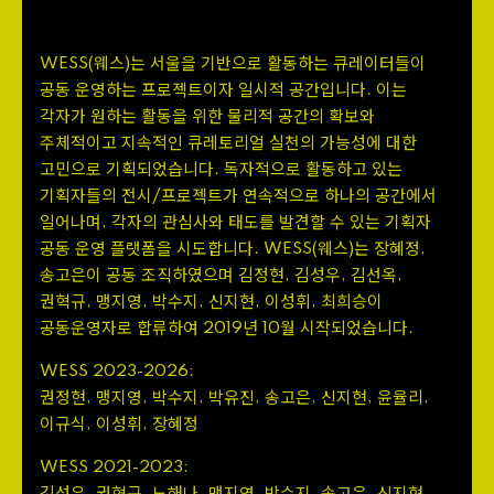
웨스
는 서울을 기반으로 활동하는 큐레이터들이
WESS
(
)
공동 운영하는 프로젝트이자 일시적 공간입니다
이는
.
각자가 원하는 활동을 위한 물리적 공간의 확보와
주체적이고 지속적인 큐레토리얼 실천의 가능성에 대한
고민으로 기획되었습니다
독자적으로 활동하고 있는
.
기획자들의 전시/프로젝트가 연속적으로 하나의 공간에서
일어나며
각자의 관심사와 태도를 발견할 수 있는 기획자
,
공동 운영 플랫폼을 시도합니다
웨스
는 장혜정
.
WESS
(
)
,
송고은이 공동 조직하였으며 김정현
김성우
김선옥
,
,
,
권혁규
맹지영
박수지
신지현
이성휘
최희승이
,
,
,
,
,
공동운영자로 합류하여
년
월 시작되었습니다
2019
10
.
WESS
2023
-
2026
:
권정현
맹지영
박수지
박유진
송고은
신지현
윤율리
,
,
,
,
,
,
,
이규식
이성휘
장혜정
,
,
WESS
2021
-
2023
: