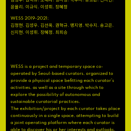
김성우
권혁규
노해나
맹지영
박수지
송고은
신지현
,
,
,
,
,
,
,
윤율리
이규식
이성휘
장혜정
,
,
,
WESS
2019
-
2021
:
김정현
김성우
김선옥
권혁규
맹지영
박수지
송고은
,
,
,
,
,
,
,
신지현
이성휘
장혜정
최희승
,
,
,
WESS
is
a
project
and
temporary
space
co
-
operated
by
Seoul
-
based
curators
,
organized
to
’
provide
a
physical
space
befitting
each
curator
s
activities
,
as
well
as
a
site
through
which
to
explore
the
possibility
of
autonomous
and
sustainable
curatorial
practices
.
/
The
exhibition
project
by
each
curator
takes
place
continuously
in
a
single
space
,
attempting
to
build
a
joint
operating
platform
where
each
curator
is
able
to
discover
his
or
her
interests
and
outlooks
.