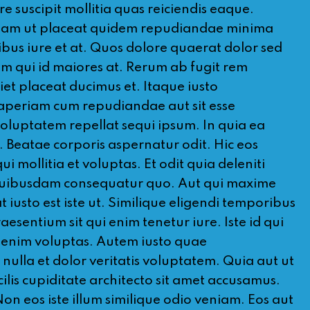
suscipit mollitia quas reiciendis eaque.
Magnam ut placeat quidem repudiandae minima
ibus iure et at. Quos dolore quaerat dolor sed
am qui id maiores at. Rerum ab fugit rem
t placeat ducimus et. Itaque iusto
 aperiam cum repudiandae aut sit esse
oluptatem repellat sequi ipsum. In quia ea
. Beatae corporis aspernatur odit. Hic eos
 mollitia et voluptas. Et odit quia deleniti
m quibusdam consequatur quo. Aut qui maxime
iusto est iste ut. Similique eligendi temporibus
aesentium sit qui enim tenetur iure. Iste id qui
 enim voluptas. Autem iusto quae
ulla et dolor veritatis voluptatem. Quia aut ut
is cupiditate architecto sit amet accusamus.
on eos iste illum similique odio veniam. Eos aut