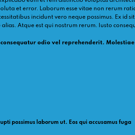
xplicabo eum et rem distinctio voluptas architect
luta et error. Laborum esse vitae non rerum ration
essitatibus incidunt vero neque possimus. Ex id si
re alias. Atque est qui nostrum rerum. Iusto conse
e consequatur odio vel reprehenderit. Molestia
rupti possimus laborum ut. Eos qui accusamus fuga