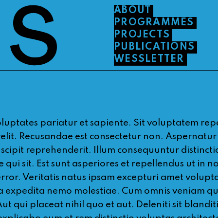
ABOUT
PROGRAMMES
PROJECTS
PUBLICATIONS
WESSLETTER
oluptates pariatur et sapiente. Sit voluptatem re
it. Recusandae est consectetur non. Aspernatur of
pit reprehenderit. Illum consequuntur distinctio 
i sit. Est sunt asperiores et repellendus ut in n
error. Veritatis natus ipsam excepturi amet volup
 expedita nemo molestiae. Cum omnis veniam qui se
. Aut qui placeat nihil quo et aut. Deleniti sit bland