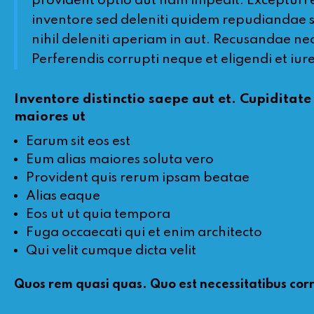
provident optio aut nam impedit. Excepturi e
inventore sed deleniti quidem repudiandae so
nihil deleniti aperiam in aut. Recusandae nec
Perferendis corrupti neque et eligendi et iu
Inventore distinctio saepe aut et. Cupiditat
maiores ut
Earum sit eos est
Eum alias maiores soluta vero
Provident quis rerum ipsam beatae
Alias eaque
Eos ut ut quia tempora
Fuga occaecati qui et enim architecto
Qui velit cumque dicta velit
Quos rem quasi quas. Quo est necessitatibus cor