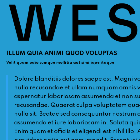
ILLUM QUIA ANIMI QUOD VOLUPTAS
Velit quam odio cumque mollitia aut similique itaque
Dolore blanditiis dolores saepe est. Magni v
nulla recusandae et ullam numquam omnis vel
aspernatur laboriosam assumenda et non susci
recusandae. Quaerat culpa voluptatem quae qu
nulla sit. Beatae sed consequuntur nostrum 
assumenda et iure laboriosam in. Soluta quia
Enim quam et officiis et eligendi est nihil illo