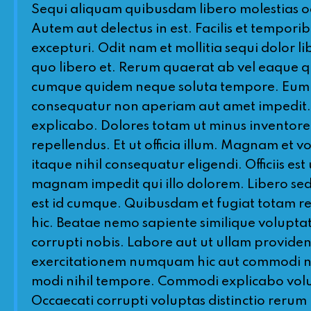
Sequi aliquam quibusdam libero molestias od
Autem aut delectus in est. Facilis et tempo
excepturi. Odit nam et mollitia sequi dolor 
quo libero et. Rerum quaerat ab vel eaque qu
cumque quidem neque soluta tempore. Eum vo
consequatur non aperiam aut amet impedit. N
explicabo. Dolores totam ut minus inventore
repellendus. Et ut officia illum. Magnam et 
itaque nihil consequatur eligendi. Officiis es
magnam impedit qui illo dolorem. Libero se
est id cumque. Quibusdam et fugiat totam rec
hic. Beatae nemo sapiente similique voluptatem
corrupti nobis. Labore aut ut ullam provide
exercitationem numquam hic aut commodi nihil
modi nihil tempore. Commodi explicabo volup
Occaecati corrupti voluptas distinctio rerum 