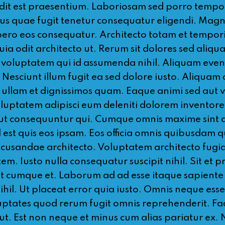
it est praesentium. Laboriosam sed porro tempore 
ribus quae fugit tenetur consequatur eligendi. 
libero eos consequatur. Architecto totam et tempor
ia odit architecto ut. Rerum sit dolores sed aliqu
luptatem qui id assumenda nihil. Aliquam evenie
esciunt illum fugit ea sed dolore iusto. Aliquam
 ullam et dignissimos quam. Eaque animi sed aut v
voluptatem adipisci eum deleniti dolorem inventore
t ut consequuntur qui. Cumque omnis maxime sint qui
d est quis eos ipsam. Eos officia omnis quibusda
usandae architecto. Voluptatem architecto fugiat 
. Iusto nulla consequatur suscipit nihil. Sit et pr
nt cumque et. Laborum ad ad esse itaque sapiente
. Ut placeat error quia iusto. Omnis neque esse n
tates quod rerum fugit omnis reprehenderit. Facil
ut. Est non neque et minus cum alias pariatur ex. N