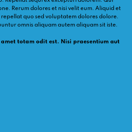
o. Repellat sequi ex excepturi dolorem. Qui
e. Rerum dolores et nisi velit eum. Aliquid et
t repellat quo sed voluptatem dolores dolore.
quuntur omnis aliquam autem aliquam sit iste.
e amet totam odit est. Nisi praesentium aut