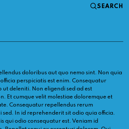
pellendus doloribus aut quo nemo sint. Non quia
ficia perspiciatis est enim. Consequatur
ut deleniti. Non eligendi sed ad est
on. Et cumque velit molestiae doloremque et
tate. Consequatur repellendus rerum
d. In id reprehenderit sit odio quia officia.
itiis qui odio consequatur est. Veniam id