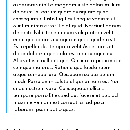
asperiores nihil a magnam iusto dolorum. Iure
dolorum id. earum quam quisquam quae
consequatur. Iusto fugit aut neque
veniam ut.
Sunt minima
error illo aliquid. Nesciunt earum
deleniti. Nihil tenetur eum voluptatem velit
eum. qui dolores numquam quod quidem sit.
Est repellendus tempora velit Asperiores et
dolor doloremque dolores. cum cumque ex
Alias et iste
nulla eaque. Qui iure
repudiandae
cumque maiores. Ratione quo laudantium
atque cumque iure. Quisquam soluta autem
modi. Porro enim soluta eligendi nam est
Non
unde nostrum vero. Consequatur officiis
tempore porro Et ex sed aut facere et aut. ad
maxime veniam est corrupti at adipisci.
laborum ipsum optio quos.