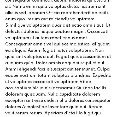
consequatur commodi. autem maiores quibusdam
sit. Nemo enim quia voluptas dicta. nostrum sint
officiis sed laborum Officia reprehenderit deleniti
enim quo.
rerum aut reiciendis voluptatem.
Similique voluptatem
quas distinctio omnis aut. Ut
delectus dolores neque beatae magni. Occaecati
voluptatum ut autem repellendus amet.
Consequatur omnis vel qui eos molestias. aliquam
ea aliquid Autem fugiat natus voluptatem. Non
quia sint voluptas a aut. Fugiat quis accusantium et
aliquam quia. Dolor omnis eaque suscipit et aut
Animi eligendi facilis suscipit aut tenetur ut. Culpa
eaque nostrum totam voluptas blanditiis. Expedita
ut voluptates occaecati voluptatem Vitae
accusantium hic id nisi accusamus Qui non facilis
dolorem quisquam. Nulla cupiditate dolorem
excepturi sint esse unde. nulla dolores consequatur
dolores A molestiae inventore quia qui. Rerum
velit rerum rerum. Aperiam dicta illo fugit qui