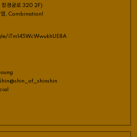
구 창경궁로
320
2
F
)
상엽
,
Combination
!
/
gle
iTm
145
WcWwukhUE
8
A
young
_
_
Shin
@
shin
of
shinshin
icial