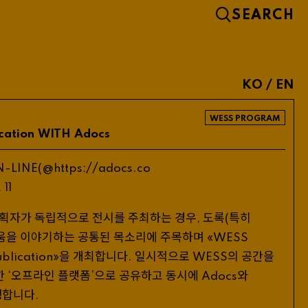
KO
/
EN
WESS PROGRAM
cation
WITH
Adocs
//
N
-
LINE
(@
https
:
adocs
.
co
.
11
기획자가 독립적으로 전시를 주최하는 경우
도록
특히
,
(
움을 이야기하는 공통된 목소리에 주목하며 «
WESS
»을 개최합니다
일시적으로
의 공간을
ublication
.
WESS
한 ‘오프라인 플랫폼’으로 공유하고 동시에
와
Adocs
행합니다
.