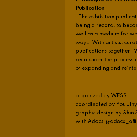
Publication
:
The
exhibition
publicat
being
a
record
,
to
beco
well
as
a
medium
for
wa
ways
.
With
artists
,
cura
publications
together
,
reconsider
the
process
of
expanding
and
reinte
organized
by
WESS
coordinated
by
You
Jin
graphic
design
by
Shin
_
with
Adocs
@
adocs
off