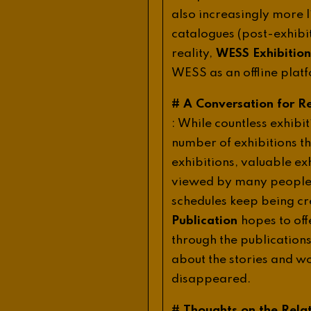
also
increasingly
more
catalogues
(
post
-
exhibi
reality
,
WESS
Exhibition
WESS
as
an
offline
plat
#
A
Conversation
for
R
:
While
countless
exhibit
number
of
exhibitions
t
exhibitions
,
valuable
ex
viewed
by
many
peopl
schedules
keep
being
cr
Publication
hopes
to
off
through
the
publication
about
the
stories
and
wo
disappeared
.
#
Thoughts
on
the
Rela