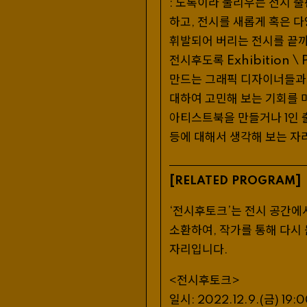
도록이라 불리우는 전시 출
:
하고
전시를 새롭게 혹은 다
,
휘발되어 버리는 전시를 끝까
전시후도록 Exhibition \ P
만드는 그래픽 디자이너들과 
대하여 고민해 보는 기회를 
아티스트북을 만들거나
인 
1
등에 대해서 생각해 보는 자
[
]
RELATED
PROGRAM
‘전시후토크’는 전시 공간에
소환하여
작가를 통해 다시 
,
자리입니다
.
전시후토크
<
>
일시
금
:
2022
.
12
.
9
.(
)
19
:
0