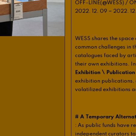
/
OFF
-
LINE
(@
WESS
)
O
–
2022
.
12
.
09
2022
.
12
WESS
shares
the
space
common
challenges
in
t
catalogues
faced
by
art
their
own
exhibitions
.
In
\
Exhibition
Publication
exhibition
publications
,
volatilized
exhibitions
a
#
A
Temporary
Alterna
:
As
public
funds
have
re
independent
curators
to