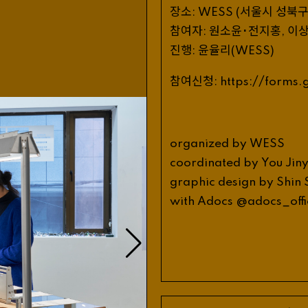
장소
서울시 성북
:
WESS
(
참여자
원소윤･전지홍
이
:
,
진행
윤율리
:
(
WESS
)
참여신청
//
:
https
:
forms
.
organized
by
WESS
coordinated
by
You
Jin
graphic
design
by
Shin
_
with
Adocs
@
adocs
off