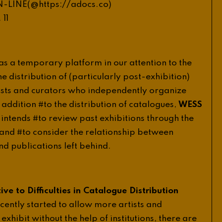
//
N
-
LINE
(@
https
:
adocs
.
co
)
.
11
as
a
temporary
platform
in
our
attention
to
the
he
distribution
of
(
particularly
post
-
exhibition
)
ists
and
curators
who
independently
organize
addition
#
to
the
distribution
of
catalogues
,
WESS
intends
#
to
review
past
exhibitions
through
the
and
#
to
consider
the
relationship
between
nd
publications
left
behind
.
tive
to
Difficulties
in
Catalogue
Distribution
cently
started
to
allow
more
artists
and
exhibit
without
the
help
of
institutions
,
there
are