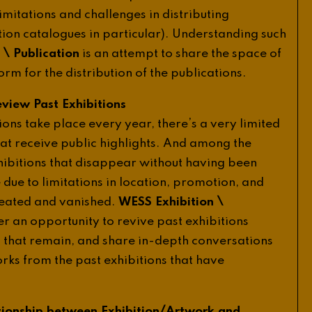
limitations
and
challenges
in
distributing
tion
catalogues
in
particular
).
Understanding
such
\
Publication
is
an
attempt
to
share
the
space
of
form
for
the
distribution
of
the
publications
.
eview
Past
Exhibitions
’
ions
take
place
every
year
,
there
s
a
very
limited
hat
receive
public
highlights
.
And
among
the
hibitions
that
disappear
without
having
been
e
due
to
limitations
in
location
,
promotion
,
and
\
eated
and
vanished
.
WESS
Exhibition
er
an
opportunity
to
revive
past
exhibitions
s
that
remain
,
and
share
in
-
depth
conversations
rks
from
the
past
exhibitions
that
have
/
tionship
between
Exhibition
Artwork
and