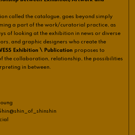
ion
called
the
catalogue
,
goes
beyond
simply
/
ming
a
part
of
the
work
curatorial
practice
,
as
ys
of
looking
at
the
exhibition
in
news
or
diverse
tors
,
and
graphic
designers
who
create
the
\
WESS
Exhibition
Publication
proposes
to
of
the
collaboration
,
relationship
,
the
possibilities
rpreting
in
between
.
young
_
_
Shin
@
shin
of
shinshin
icial