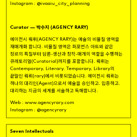
_
_
Instagram
:
@
ivaaiu
city
planning
— 박수지
Curator
(
AGENCY
RARY
)
에이전시 뤄뤼
는 예술의 비물질 영역을
(
AGENCY
RARY
)
재매개화 합니다
비물질 영역은 퍼포먼스 아트와 같은
.
장르의 특질부터 담론
생산과 창작
매개의 역할을 수행하는
-
-
큐레토리얼
까지를 포함합니다
뤄뤼는
(
Curatorial
)
.
의
Contemporary
,
Literary
,
Temporary
,
Library
끝말인 뤄뤼
에서 비롯되었습니다
에이전시 뤄뤼는
(
rary
)
.
하나의 대리인
으로서 예술을 승인하고
입증하고
(
Agent
)
,
,
대리하는 지금의 세계를 서술하고 독해합니다
.
Web
:
www
.
agencyrary
.
com
Instagram
:
@
agencyrary
Seven
Intellectuals