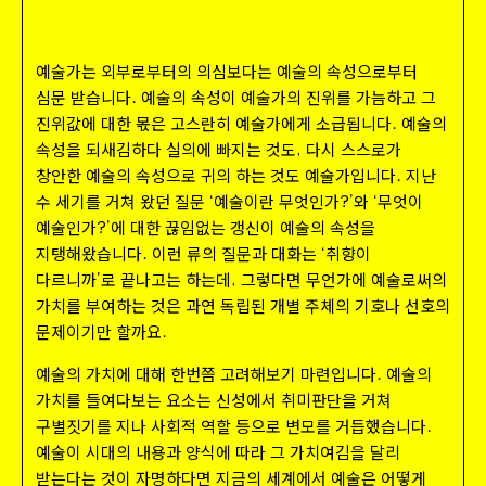
예술가는 외부로부터의 의심보다는 예술의 속성으로부터
심문 받습니다
예술의 속성이 예술가의 진위를 가늠하고 그
.
진위값에 대한 몫은 고스란히 예술가에게 소급됩니다
예술의
.
속성을 되새김하다 실의에 빠지는 것도
다시 스스로가
,
창안한 예술의 속성으로 귀의 하는 것도 예술가입니다
지난
.
수 세기를 거쳐 왔던 질문 ‘예술이란 무엇인가
’와 ‘무엇이
?
예술인가
’에 대한 끊임없는 갱신이 예술의 속성을
?
지탱해왔습니다
이런 류의 질문과 대화는 ‘취향이
.
다르니까’로 끝나고는 하는데
그렇다면 무언가에 예술로써의
,
가치를 부여하는 것은 과연 독립된 개별 주체의 기호나 선호의
문제이기만 할까요
.
예술의 가치에 대해 한번쯤 고려해보기 마련입니다
예술의
.
가치를 들여다보는 요소는 신성에서 취미판단을 거쳐
구별짓기를 지나 사회적 역할 등으로 변모를 거듭했습니다
.
예술이 시대의 내용과 양식에 따라 그 가치여김을 달리
받는다는 것이 자명하다면 지금의 세계에서 예술은 어떻게