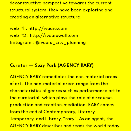
deconstructive
perspective
towards
the
current
structural
system
,
they
have
been
exploring
and
creating
an
alternative
structure
.
//
web
#
1
:
http
:
ivaaiu
.
com
//
web
#
2
:
http
:
ivaaiuwall
.
com
_
_
Instagram
:
@
ivaaiu
city
planning
—
Curator
Suzy
Park
(
AGENCY
RARY
)
AGENCY
RARY
remediates
the
non
-
material
areas
of
art
.
The
non
-
material
areas
range
from
the
characteristics
of
genres
such
as
performance
art
to
the
curatorial
,
which
plays
the
role
of
discourse
-
production
and
creation
-
mediation
.
RARY
comes
from
the
end
of
Contemporary
,
Literary
,
“
”
Temporary
,
and
Library
,
rary
.
As
an
agent
,
the
AGENCY
RARY
describes
and
reads
the
world
today