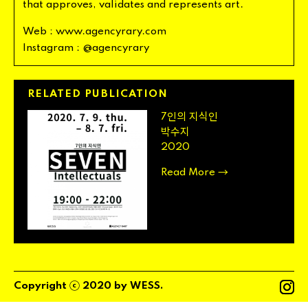
that
approves
,
validates
and
represents
art
.
Web
:
www
.
agencyrary
.
com
Instagram
:
@
agencyrary
RELATED
PUBLICATION
인의 지식인
7
박수지
2020
→
Read
More
ⓒ
Copyright
2020
by
WESS
.