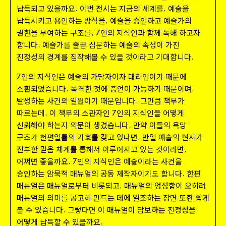
납득되고 있을까요
이번 전시는 지금의 세계를
예술을
.
,
납득시키고 용인하는 방식을
예술을 승인하고 예술가의
,
권한을 부여하는 구조를
인의 지식인과 함께 독해 하고자
,
7
합니다
예술가를 줄곧 심문하는 예술의 속성이 가진
.
진정성의 경계를 짐작해볼 수 있을 것이라고 기대합니다
.
인의 지식인은 예술의 가담자이자 대리인이기 때문에
7
소환되었습니다
목격한 것에 증언이 가능하기 때문이며
.
,
발생하는 사건의 일원이기 때문입니다
그만큼 책무가
.
따르는데
이 책무의 소관자인
인의 지식인을 어떻게
,
7
신뢰해야 하는지 의문이 생겼습니다
만약 이들의 욕망
.
구조가 천편일률의 기호를 갖고 있다면
만일 예술의 현시가
,
진부한 믿음 체계를 통해서 이루어지고 있는 것이라면
,
어쩌면 좋을까요
인의 지식인은 예술이라는 사건을
.
7
승인하는 암묵적 매뉴얼의 공동 제작자이기도 합니다
한편
.
매뉴얼은 매뉴얼로부터 비롯되고
매뉴얼의 엉성함이 오히려
,
매뉴얼의 의미를 공고히 만드는 데에 일조하는 장면 또한 쉽게
볼 수 있습니다
그렇다면 이 매뉴얼이 담보하는 진정성을
.
어떻게 납득할 수 있을까요
.