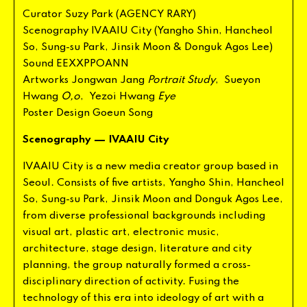
Curator
Suzy
Park
(
AGENCY
RARY
)
Scenography
IVAAIU
City
(
Yangho
Shin
,
Hancheol
So
,
Sung
-
su
Park
,
Jinsik
Moon
&
Donguk
Agos
Lee
)
Sound
EEXXPPOANN
Artworks
Jongwan
Jang
Portrait
Study
,
Sueyon
Hwang
O
,
o
,
Yezoi
Hwang
Eye
Poster
Design
Goeun
Song
—
Scenography
IVAAIU
City
IVAAIU
City
is
a
new
media
creator
group
based
in
Seoul
.
Consists
of
five
artists
,
Yangho
Shin
,
Hancheol
So
,
Sung
-
su
Park
,
Jinsik
Moon
and
Donguk
Agos
Lee
,
from
diverse
professional
backgrounds
including
visual
art
,
plastic
art
,
electronic
music
,
architecture
,
stage
design
,
literature
and
city
planning
,
the
group
naturally
formed
a
cross
-
disciplinary
direction
of
activity
.
Fusing
the
technology
of
this
era
into
ideology
of
art
with
a