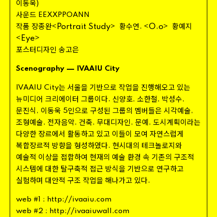
이동욱
)
사운드
EEXXPPOANN
작품 장종완
Portrait Study
황수연
O
o
황예지
<
>
.
<
,
>
Eye
<
>
포스터디자인 송고은
—
Scenography
IVAAIU
City
는 서울을 기반으로 작업을 진행해오고 있는
IVAAIU
City
뉴미디어 크리에이터 그룹이다
신양호
소한철
박성수
.
,
,
,
문진식
이동욱
인으로 구성된 그룹의 멤버들은 시각예술
,
5
,
조형예술
전자음악
건축
무대디자인
문예
도시계획이라는
,
,
,
,
,
다양한 장르에서 활동하고 있고 이들이 모여 자연스럽게
복합장르적 방향을 형성하였다
현시대의 테크놀로지와
.
예술적 이상을 접합하여 현재의 예술 환경 속 기존의 구조적
시스템에 대한 탈구축적 접근 방식을 기반으로 연구하고
실험하며 대안적 구조 작업을 해나가고 있다
.
//
web
#
1
:
http
:
ivaaiu
.
com
//
web
#
2
:
http
:
ivaaiuwall
.
com