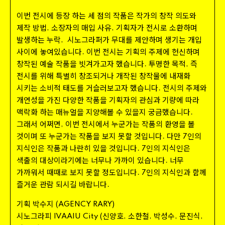
이번 전시에 등장 하는 세 점의 작품은 작가의 창작 의도와
제작 방법
소장자의 매입 사유
기획자가 전시로 소환하며
,
,
발생하는 누락
시노그라퍼가 무대를 제안하며 생기는 개입
,
사이에 놓여있습니다
이번 전시는 기획의 주제에 헌신하며
.
창작된 예술 작품을 빗겨가고자 했습니다
투명한 목적
즉
.
,
전시를 위해 특별히 창조되거나 개작된 창작물에 내재화
시키는 소비적 태도를 거슬러보고자 했습니다
전시의 주제와
.
개연성을 가진 다양한 작품을 기획자의 관심과 기량에 따라
맥락화 하는 매뉴얼을 지양해볼 수 있을지 궁금했습니다
.
그래서 어쩌면
이번 전시에서 누군가는 작품의 환영을 볼
,
것이며 또 누군가는 작품을 보지 못할 것입니다
다만
인의
.
7
지식인은 작품과 나란히 있을 것입니다
인의 지식인은
.
7
색출의 대상이라기에는 너무나 가까이 있습니다
너무
.
가까워서 때때로 보지 못할 정도입니다
인의 지식인과 함께
.
7
즐거운 관람 되시길 바랍니다
.
기획 박수지
(
AGENCY
RARY
)
시노그라피
신양호
소한철
박성수
문진식
IVAAIU
City
(
,
,
,
,