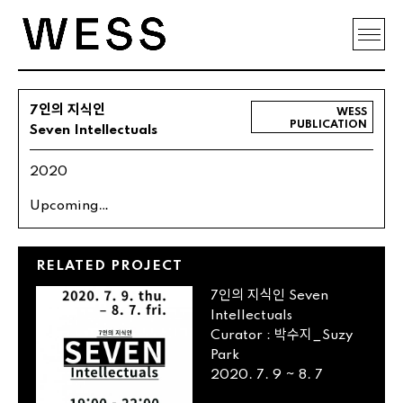
인의 지식인
7
WESS
PUBLICATION
Seven
Intellectuals
2020
…
Upcoming
RELATED
PROJECT
인의 지식인
7
Seven
Intellectuals
박수지_
Curator
:
Suzy
Park
~
2020
.
7
.
9
8
.
7