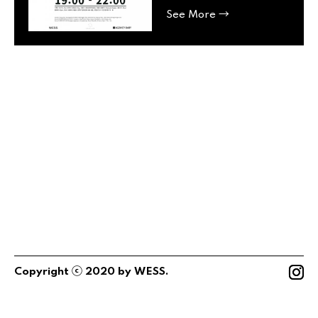
→
See
More
ⓒ
Copyright
2020
by
WESS
.