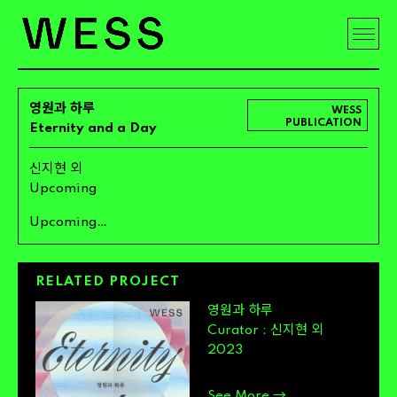
영원과 하루
WESS
PUBLICATION
Eternity
and
a
Day
신지현 외
Upcoming
…
Upcoming
RELATED
PROJECT
영원과 하루
신지현 외
Curator
:
2023
→
See
More