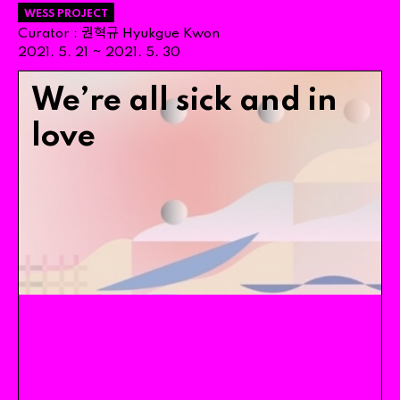
WESS PROJECT
권혁규
Curator
:
Hyukgue
Kwon
~
2021
.
5
.
21
2021
.
5
.
30
We’re all sick and in
love