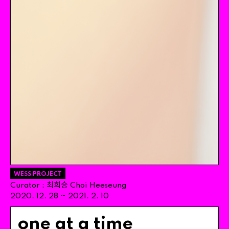
WESS PROJECT
최희승
Curator
:
Choi
Heeseung
~
2020
.
12
.
28
2021
.
2
.
10
one at a time