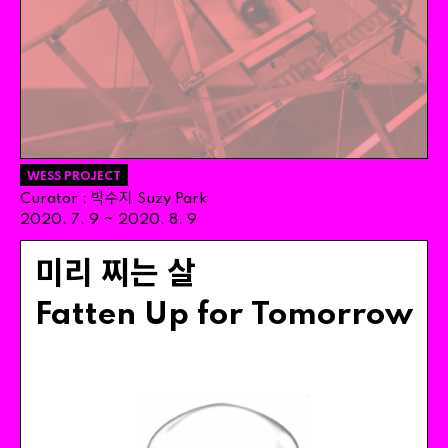
WESS PROJECT
박수지
Curator
:
Suzy
Park
~
2020
.
7
.
9
2020
.
8
.
9
미리 찌는 살
Fatten
Up
for
Tomorrow