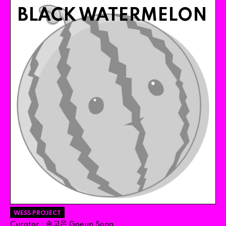
BLACK WATERMELON
WESS PROJECT
송고은
Curator
:
Goeun
Song