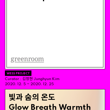
WESS PROJECT
김정현
Curator
:
Junghyun
Kim
~
2020
.
12
.
5
2020
.
12
.
25
빛과 숨의 온도
Glow
Breath
Warmth