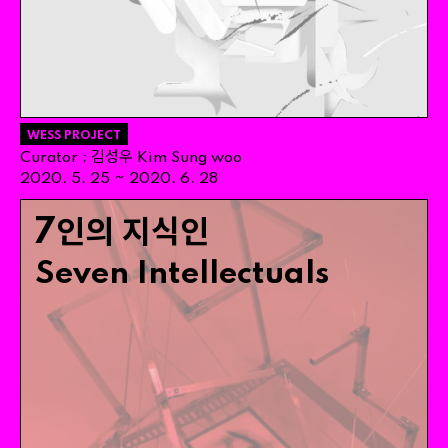
WESS PROJECT
김성우
Curator
:
Kim
Sung
woo
~
2020
.
5
.
25
2020
.
6
.
28
7인의 지식인
Seven
Intellectuals