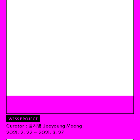
WESS PROJECT
맹지영
Curator
:
Jeeyoung
Maeng
~
2021
.
2
.
22
2021
.
3
.
27